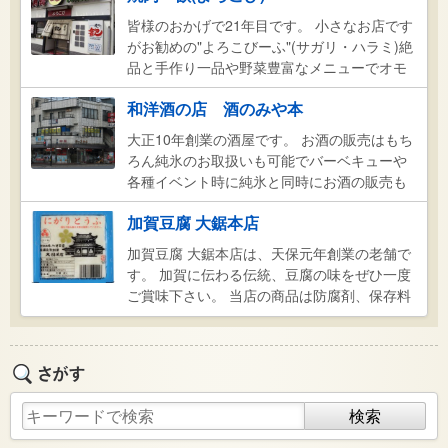
んてき)和尚を長安寺(千葉県)より招き開山し
皆様のおかげで21年目です。 小さなお店です
た。 本堂の一角に再現した御殿を舞台に六体
がお勧めの"よろこびーふ"(サガリ・ハラミ)絶
の「からくり人形」が演じる「珠姫・天徳院
品と手作り一品や野菜豊富なメニューでオモ
物語」は木偶師(でくし)8代目玉屋庄兵衛氏が
ニ一役の女将がお迎え致します。 席数が少な
伝統の手法と新たな技術で上演しており天徳
和洋酒の店 酒のみや本
い為、ぜひご予約してお越しください。 076-
院の見どころの一つでもある。 また、曹洞宗
224-2929 090-1636-1988水口へ
大正10年創業の酒屋です。 お酒の販売はもち
の真髄を象徴した庭として珍しい庭園は茶席
ろん純氷のお取扱いも可能でバーベキューや
に座して眺望、鑑賞することも可能です。※庭
各種イベント時に純氷と同時にお酒の販売も
園は別名黙照禅庭(もくしょうぜんてい)とも
可能です。
いう ※拝観料 大人500円 中学生300円 小学
加賀豆腐 大鋸本店
生200円
加賀豆腐 大鋸本店は、天保元年創業の老舗で
す。 加賀に伝わる伝統、豆腐の味をぜひ一度
ご賞味下さい。 当店の商品は防腐剤、保存料
等一切使用しておりません。 自然食品ですか
ら、お早めにお召し上がり下さい。