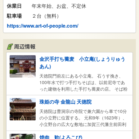
休業日
年末年始、お盆、不定休
駐車場
２台（無料）
https://www.art-of-people.com/
金沢手打ち蕎麦 小立庵(しょうりゅう
あん)
天徳院門前左にある小立庵。 石うす挽き、
100年水で打つ手打ちそばは、以前尼寺であ
った建物を利用した手打ち蕎麦の店。 そば粉
は自店で石臼挽きした二八そば!! そば粉は地
珠姫の寺 金龍山 天徳院
元白山、山麗鳥越産を使用しています。 水は
地下に一世紀眠っていた百年水(天然水)を使
天徳院は曹洞宗の寺院で兼六園から車で10分
用しております。 手打ち、地元そば粉、百年
の小立野に位置する。 元和9年（1623年）、
水のこれらが小立庵の生命線です。 兼六園か
小立野台の広大な敷地に加賀三代藩主前田利
ら車で五分で80名様収容可能です。
常公が正室珠姫菩提のため創建し翌年(寛永元
焼肉 歓(よろこび)
年)徳川家康公が崇敬した巨山泉滴(こさんせ