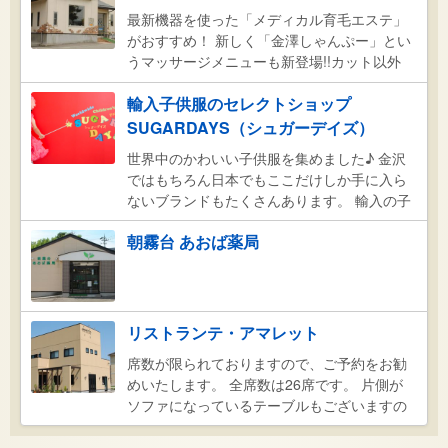
最新機器を使った「メディカル育毛エステ」
がおすすめ！ 新しく「金澤しゃんぷー」とい
うマッサージメニューも新登場!!カット以外
に、カラー・パーマにも気をつかっておりま
輸入子供服のセレクトショップ
す。もちろんトッピングメニューも充実！こ
んなあんな地域密着店です。
SUGARDAYS（シュガーデイズ）
世界中のかわいい子供服を集めました♪ 金沢
ではもちろん日本でもここだけしか手に入ら
ないブランドもたくさんあります。 輸入の子
供服は高いイメージがありますが、各国のメ
朝霧台 あおば薬局
ーカーとの直接取引でお求めやすい価格で提
供しています！
リストランテ・アマレット
席数が限られておりますので、ご予約をお勧
めいたします。 全席数は26席です。 片側が
ソファになっているテーブルもございますの
でお子様も安心です。 どうぞご一緒にお越し
下さい。