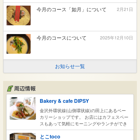
今月のコース「如月」について
2月21日
今月のコースについて
2025年12月10日
お知らせ一覧
Bakery & cafe DIPSY
金沢外環状線(山側環状線)の田上にあるベー
カリーショップです。 お店にはカフェスペー
スもあって気軽にモーニングやランチができ
ます。 日替り食パンの水曜日が黒豆食パンと
とこtoco
くるみイチヂク食パンに変わりました。