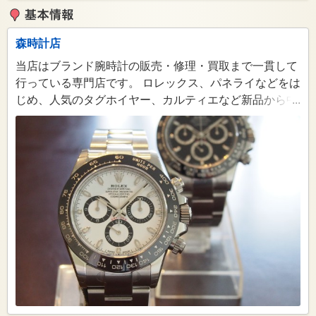
森時計店
当店はブランド腕時計の販売・修理・買取まで一貫して
行っている専門店です。 ロレックス、パネライなどをは
じめ、人気のタグホイヤー、カルティエなど新品から中
...
古品まで幅広く扱っており、その他お探しの時計などが
ありましたらお取り寄せも可能です。 購入後のメンテナ
ンスや修理、ご不要になった時計の買取や買い替えの下
取まで、ブランド腕時計のことなら森時計店へ！ お気軽
にご来店・ご相談ください！