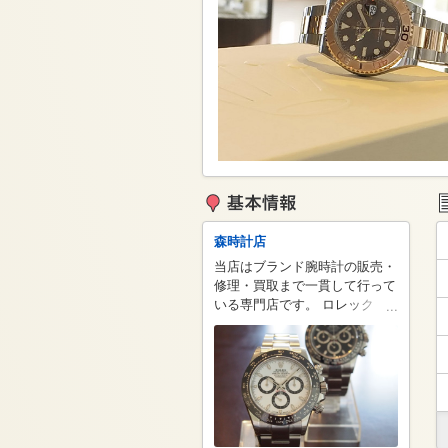
森時計店
当店はブランド腕時計の販売・
修理・買取まで一貫して行って
いる専門店です。 ロレック
...
ス、パネライなどをはじめ、人
気のタグホイヤー、カルティエ
など新品から中古品まで幅広く
扱っており、その他お探しの時
計などがありましたらお取り寄
せも可能です。 購入後のメン
テナンスや修理、ご不要になっ