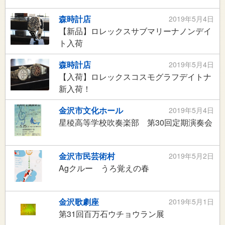
森時計店
2019年5月4日
【新品】ロレックスサブマリーナノンデイ
ト入荷
森時計店
2019年5月4日
【入荷】ロレックスコスモグラフデイトナ
新入荷！
金沢市文化ホール
2019年5月4日
星稜高等学校吹奏楽部 第30回定期演奏会
金沢市民芸術村
2019年5月2日
Agクルー うろ覚えの春
金沢歌劇座
2019年5月1日
第31回百万石ウチョウラン展