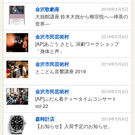
金沢歌劇座
2019年5月5日
大拙館講座 鈴木大拙から柳宗悦へ―禅茶の
世界―
金沢市民芸術村
2019年5月4日
[AP]あごう さとし 演劇ワークショップ
「身体と声」
金沢市民芸術村
2019年5月4日
とことん音響講座 2019
金沢市民芸術村
2019年5月4日
[AP]ふだん着ティータイムコンサート
vol.22
森時計店
2019年5月4日
【お知らせ】入荷予定のお知らせ。