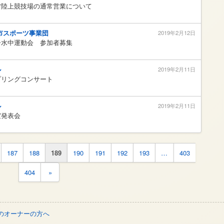
営陸上競技場の通常営業について
市スポーツ事業団
2019年2月12日
子水中運動会 参加者募集
ル
2019年2月11日
プリングコンサート
ル
2019年2月11日
室発表会
187
188
189
190
191
192
193
…
403
404
»
のオーナーの方へ