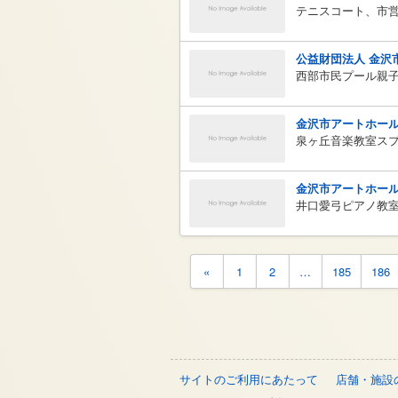
テニスコート、市
公益財団法人 金沢
西部市民プール親
金沢市アートホー
泉ヶ丘音楽教室ス
金沢市アートホー
井口愛弓ピアノ教
«
1
2
…
185
186
サイトのご利用にあたって
店舗・施設