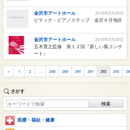
金沢市アートホール
2016年5月29日
ピティナ・ピアノステップ 金沢６月地区
金沢市アートホール
2016年5月29日
五木寛之監修 第１２回『新しい風コンサ
ート』
«
1
2
…
288
289
290
291
292
293
29
医療・福祉・健康