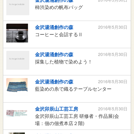
柿渋染めの帆布バッグ
金沢湯涌創作の森
2016年5月30日
コーヒーと会話するⅡ
金沢湯涌創作の森
2016年5月30日
採集した植物で染めよう！
金沢湯涌創作の森
2016年5月30日
藍染めの糸で織るテーブルセンター
金沢卯辰山工芸工房
2016年5月30日
金沢卯辰山工芸工房 研修者・作品展(会
場：佃の佃煮本店２階)