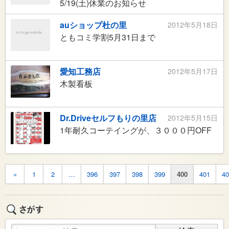
5/19(土)休業のお知らせ
auショップ杜の里
2012年5月18日
ともコミ学割5月31日まで
愛知工務店
2012年5月17日
木製看板
Dr.Driveセルフもりの里店
2012年5月15日
1年耐久コーテイングが、３０００円OFF
«
1
2
…
396
397
398
399
400
401
40