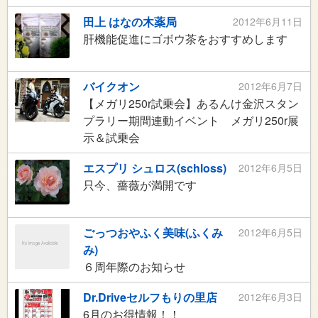
田上 はなの木薬局
2012年6月11日
肝機能促進にゴボウ茶をおすすめします
バイクオン
2012年6月7日
【メガリ250r試乗会】あるんけ金沢スタン
プラリー期間連動イベント メガリ250r展
示＆試乗会
エスプリ シュロス(schloss)
2012年6月5日
只今、薔薇が満開です
ごっつおやふく美味(ふくみ
2012年6月5日
み)
６周年際のお知らせ
Dr.Driveセルフもりの里店
2012年6月3日
6月のお得情報！！