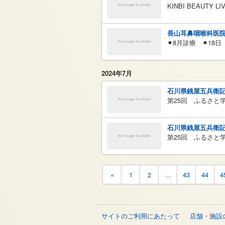
KINBI BEAUTY LIV
長山耳鼻咽喉科医
⚫︎8月診療 ⚫︎1
2024年7月
石川県銭屋五兵衛
第25回 ふるさと
石川県銭屋五兵衛
第25回 ふるさと
«
1
2
…
43
44
4
サイトのご利用にあたって
店舗・施設