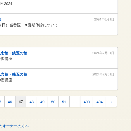
E 2024
院
2024年8月1日
8日（日）当番医 ⚫︎夏期休診について
記念館・銭五の館
2024年7月31日
学習講座
記念館・銭五の館
2024年7月31日
学習講座
5
46
47
48
49
50
51
…
403
404
»
のオーナーの方へ