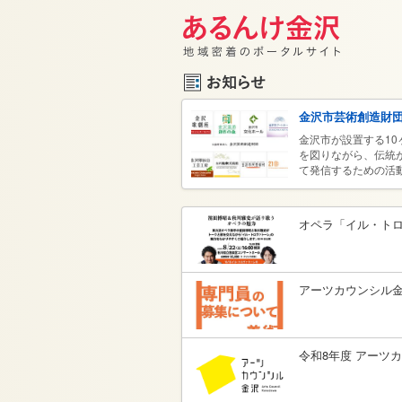
金沢市芸術創造財
金沢市が設置する1
を図りながら、伝統
て発信するための活
でさまざまなイベン
「金沢市アートホール
沢市民芸術村」、金
オペラ「イル・ト
工芸工房」「金沢湯涌
沢21世紀美術館」
能楽美術館」。 金
軽に芸術文化を楽し
アーツカウンシル
令和8年度 アーツ