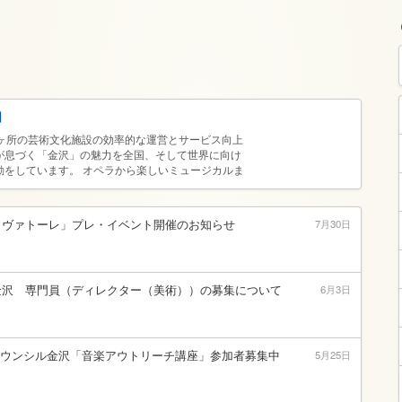
団
0ヶ所の芸術文化施設の効率的な運営とサービス向上
が息づく「金沢」の魅力を全国、そして世界に向け
動をしています。 オペラから楽しいミュージカルま
トが楽しめる「金沢歌劇座」「金沢市文化ホール」
」、24時間365日音楽や演劇の練習ができる「金
沢が誇る伝統工芸を気軽に体験できる「金沢卯辰山
ロヴァトーレ」プレ・イベント開催のお知らせ
7月30日
創作の森」、“まるびぃ” の愛称でおなじみの「金
、そして能をテーマにした全国初の公設美術館「金沢
沢市芸術創造財団は、アート溢れる金沢を目指し、気
んでいただく機会を提供していきます。
金沢 専門員（ディレクター（美術））の募集について
6月3日
カウンシル金沢「音楽アウトリーチ講座」参加者募集中
5月25日