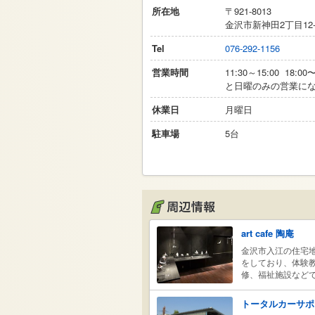
所在地
〒
921-8013
金沢市新神田2丁目12-
Tel
076-292-1156
営業時間
11:30～15:00 18:0
と日曜のみの営業にな
休業日
月曜日
駐車場
5台
art cafe 陶庵
金沢市入江の住宅地
をしており、体験教
修、福祉施設などで
ースペース カフ
選んで、飲み物やデ
トータルカーサポ
毎に作家さんの個