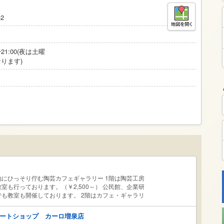
2
0〜21:00(夜は土曜
ります)
にひっそり佇む陶芸カフェギャラリー 1階は陶芸工房
室も行っております。（￥2,500～） 公民館、企業研
も教室も開催しております。 2階はカフェ・ギャラリ
ェでは、作家が心をこめて作ったうつわやお皿を自分で
ザートを楽しむ事ができます。 ギャラリーでは2週間
ートショップ カーロ増泉店
展を開催しております。 どうぞ、お気軽にお越しくだ