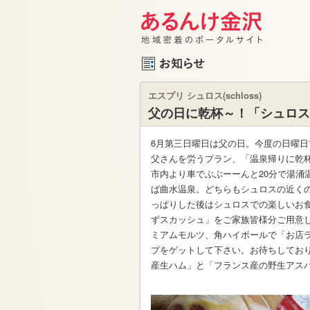
エスプリ シュロス(schloss)
父の日に乾杯～！「シュロス
6月第三日曜日は父の日。今度の日曜
父さんを労うプラン、「温泉帰りに乾
市内より車でぶぶーーんと20分で湯涌
ば曲水温泉。どちらもシュロスの近く
っぱりした後はシュロスでの楽しいお
ずスカッシュ」をご家族皆様分ご用意
ミアムモルツ、角ハイボールで「お店
プをゲットして下さい。お待ちしてお
産生ハム」と「フランス産の野生アス