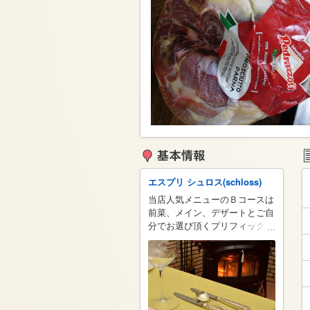
エスプリ シュロス(schloss)
当店人気メニューのＢコースは
前菜、メイン、デザートとご自
分でお選び頂くプリフィックス
...
メニューとなっております。
～前菜～ カリフラワームース
と海の幸ゼリー 鶏の白レバー
のパルフェ イタリア産生ハム
のサラダ 豚タンの自家製スモ
ークサラダ添え ～メイン～ 本