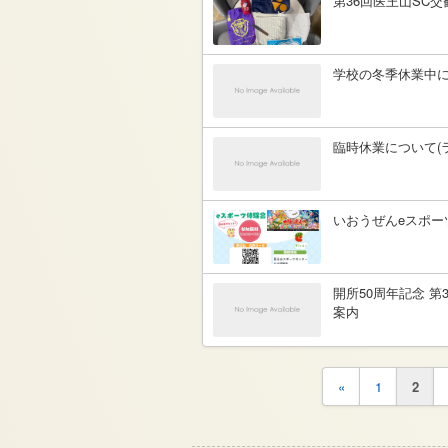
第36回医王山SC
学校の冬季休業中
臨時休業について(
いおうぜんeスポー
開所50周年記念 
案内
«
1
2