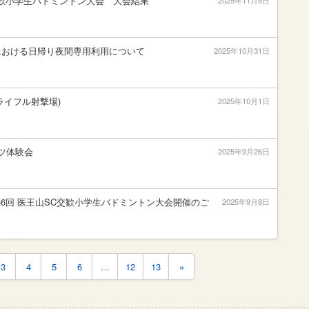
交歓小学生バドミントン大会 大会結果
2025年11月5日
における日帰り夜間専用利用について
2025年10月31日
ライフル射撃場)
2025年10月1日
ツ体験会
2025年9月26日
第36回 医王山SC交歓小学生バドミントン大会開催のご
2025年9月8日
3
4
5
6
…
12
13
»