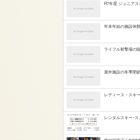
R7年度 ジュニア
年末年始の施設休
ライフル射撃場の
屋外施設の冬季閉
レディース・スキ
レンタルスキー･ス